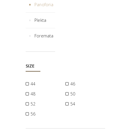
Panoforia
Plekta
Foremata
SIZE
44
46
48
50
52
54
56