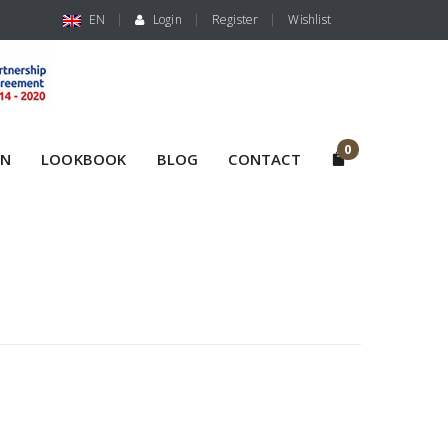
EN
Login
Register
Wishlist
0
ON
LOOKBOOK
BLOG
CONTACT