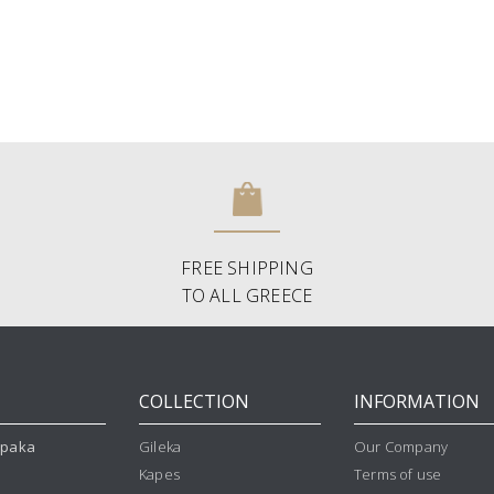
FREE SHIPPING
TO ALL GREECE
COLLECTION
INFORMATION
mpaka
Gileka
Our Company
Kapes
Terms of use