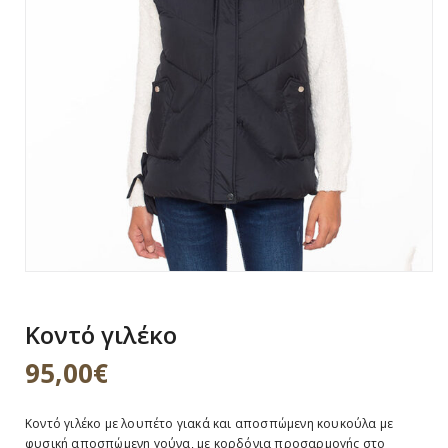
g
a
t
i
o
n
Κοντό γιλέκο
95,00
€
Κοντό γιλέκο με λουπέτο γιακά και αποσπώμενη κουκούλα με
φυσική αποσπώμενη γούνα, με κορδόνια προσαρμογής στο