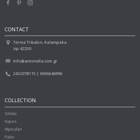
CONTACT
Terma Trikalon, Kalampaka
zip 42200
info@antonella.com.gr
2432078115 | 6936646996
COLLECTION
Gileka
Kapes
Mpoufan
Palto