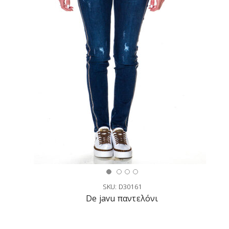
SKU: D30161
De javu παντελόνι
Επιλογή