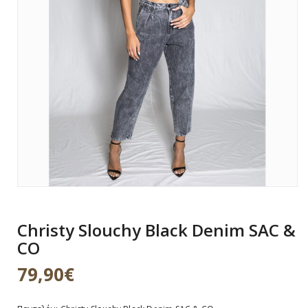
g
a
t
i
o
n
Christy Slouchy Black Denim SAC &
CO
79,90
€