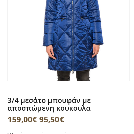
g
a
t
i
o
n
3/4 μεσάτο μπουφάν με
αποσπώμενη κουκουλα
159,00
€
95,50
€